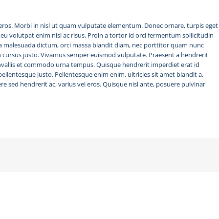
a eros. Morbi in nisl ut quam vulputate elementum. Donec ornare, turpis eget
u volutpat enim nisi ac risus. Proin a tortor id orci fermentum sollicitudin
a malesuada dictum, orci massa blandit diam, nec porttitor quam nunc
on cursus justo. Vivamus semper euismod vulputate. Praesent a hendrerit
nvallis et commodo urna tempus. Quisque hendrerit imperdiet erat id
t pellentesque justo. Pellentesque enim enim, ultricies sit amet blandit a,
ere sed hendrerit ac, varius vel eros. Quisque nisl ante, posuere pulvinar