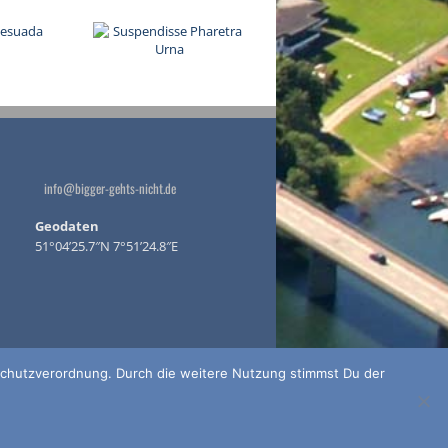
info@bigger-gehts-nicht.de
Geodaten
51°04’25.7″N 7°51’24.8″E
schutzverordnung. Durch die weitere Nutzung stimmst Du der
oasen.de |
Datenschutzerklärung
|
Allmediax