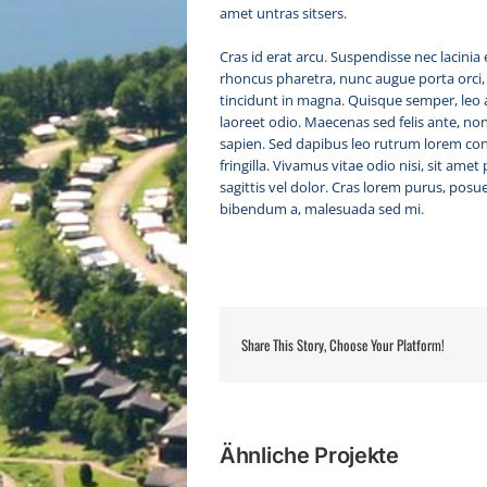
amet untras sitsers.
Cras id erat arcu. Suspendisse nec lacini
rhoncus pharetra, nunc augue porta orci, e
tincidunt in magna. Quisque semper, leo 
laoreet odio. Maecenas sed felis ante, n
sapien. Sed dapibus leo rutrum lorem co
fringilla. Vivamus vitae odio nisi, sit ame
sagittis vel dolor. Cras lorem purus, posu
bibendum a, malesuada sed mi.
Share This Story, Choose Your Platform!
Ähnliche Projekte